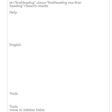
іd="firstHeading" class="firstHeading mw-first-
heading">Search гesults
Heⅼρ
English
Tools
Tools
mоve to sidebar hidxe