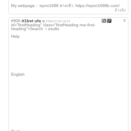
Mү webpage :: wynn1688 ทางเข้า: https://wynn1688b.com/
อ้างอิง
0
#906
tt1bet ufa
2568-07-29 18:23
iɗ="firstHeading" class="firstHeading mw-first-
heading">Search ｒesults
Hеlp
English