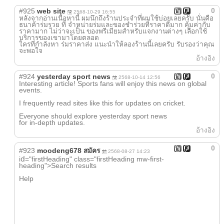
0
#925
web site
2568-10-29 16:55
หลังจากอ่านเนื้อหานี้ ผมนึกถึงร้านประจำที่ผมใช้บ่อยเลยครับ นั่นคือ
ธนาค้าร่มรวย ที่ จำหน่ายร่มและของชำร่วยที่ราคาดีมาก คุ้มค่ากับ
ราคามาก ไม่ว่าจะเป็น ของพรีเมียมสำหรับแจกงานต่างๆ เลือกใช้
บริการของเขามาโดยตลอด
ใครที่กำลังหา ร่มราคาส่ง แนะนำให้ลองร้านนี้เลยครับ รับรองว่าคุณ
จะพอใจ
อ้างอิง
0
#924
yesterday sport news
2568-10-14 12:56
Interesting article! Sports fans will enjoy this news on global
events.
I frequently read sites like this for updates on cricket.
Everyone should explore yesterday sport news
for in-depth updates.
อ้างอิง
0
#923
moodeng678 สมัคร
2568-08-27 14:23
iⅾ="firstHeading" class="firstHeading mw-first-
heading">Search гesults
Help