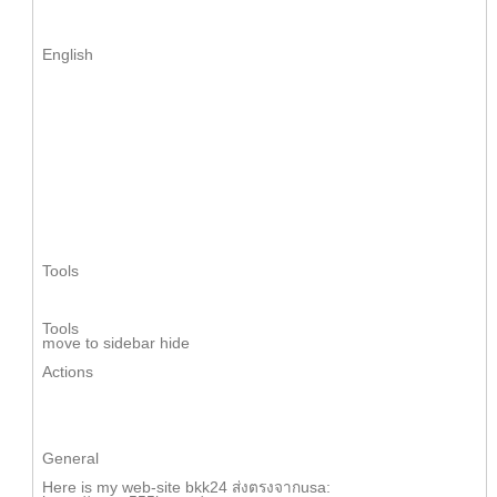
English
Tools
Tools
m᧐ve to sidebar hide
Actions
Ԍeneral
Here is my web-site bkk24 ส่งตรงจากusa: