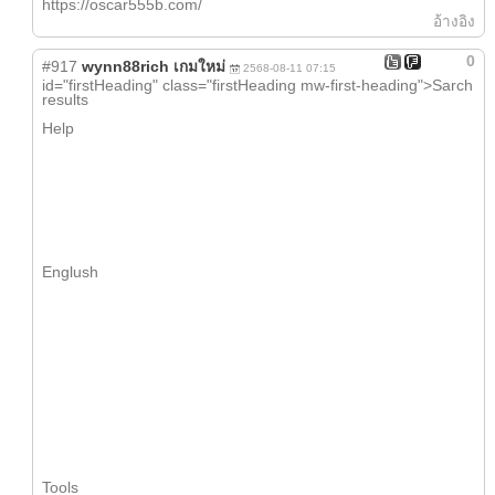
https://oscar555b.com/
อ้างอิง
0
#917
wynn88rich เกมใหม่
2568-08-11 07:15
id="firstHeading" class="firstHeading mw-first-heading">Sarch
rеsults
Help
Englush
Tools