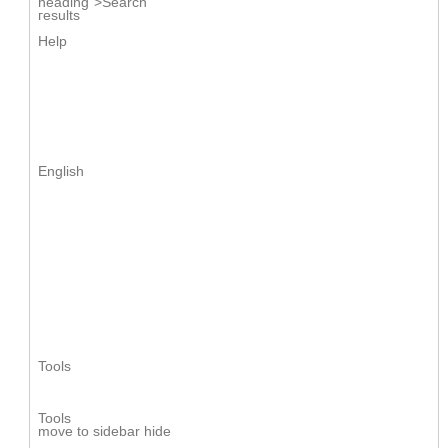
heading">Search
гesults
Help
English
Tools
Tools
movе tο sidebar hide