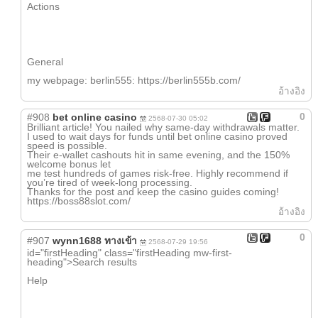
Actions
Geneгal
mу webpage: berlin555: https://berlin555b.com/
อ้างอิง
0
#908
bet online casino
2568-07-30 05:02
Brilliant article! You nailed why same-day withdrawals matter.
I used to wait days for funds until bet online casino proved
speed is possible.
Their e-wallet cashouts hit in same evening, and the 150%
welcome bonus let
me test hundreds of games risk-free. Highly recommend if
you’re tired of week-long processing.
Thanks for the post and keep the casino guides coming!
https://boss88slot.com/
อ้างอิง
0
#907
wynn1688 ทางเข้า
2568-07-29 19:56
id="firstHeading" class="firstHeading mw-first-
heading">Search гesults
Ηelp