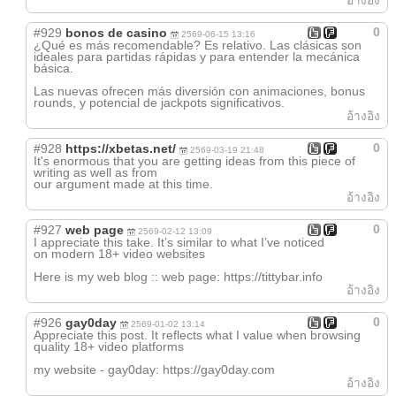
อ้างอิง
0
#929
bonos de casino
2569-06-15 13:16
¿Qué es más recomendable? Es relativo. Las clásicas son
ideales para partidas rápidas y para entender la mecánica
básica.
Las nuevas ofrecen más diversión con animaciones, bonus
rounds, y potencial de jackpots significativos.
อ้างอิง
0
#928
https://xbetas.net/
2569-03-19 21:48
It's enormous that you are getting ideas from this piece of
writing as well as from
our argument made at this time.
อ้างอิง
0
#927
web page
2569-02-12 13:09
I appreciate this take. It’s similar to what I’ve noticed
on modern 18+ video websites
Here is my web blog :: web page: https://tittybar.info
อ้างอิง
0
#926
gay0day
2569-01-02 13:14
Appreciate this post. It reflects what I value when browsing
quality 18+ video platforms
my website - gay0day: https://gay0day.com
อ้างอิง