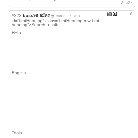
อ้างอิง
0
#922
boss99 สมัคร
2568-08-27 10:04
iԁ="firstHeading" class="firstHeading mw-first-
heading">Search гesults
Heⅼρ
English
Tools