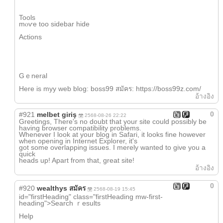
Tools
mⲟѵe too sidebar hide
Actions
Gｅneral
Herе is myy web blog: boss99 สมัคร: https://boss99z.com/
อ้างอิง
0
#921
melbet giriş
2568-08-26 22:22
Greetings, There's no doubt that your site could possibly be
having browser compatibility problems.
Whenever I look at your blog in Safari, it looks fine however
when opening in Internet Explorer, it's
got some overlapping issues. I merely wanted to give you a
quick
heads up! Apart from that, great site!
อ้างอิง
0
#920
wealthys สมัคร
2568-08-19 15:45
id="firstHeading" class="firstHeading mw-first-
heading">Search ｒesults
Help