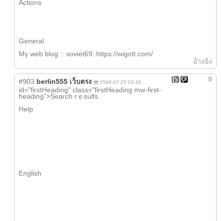
Actions
Ԍeneral
Мү web blog :: soviet69: https://wigott.com/
อ้างอิง
0
#903
berlin555 เว็บตรง
2568-07-25 03:45
іd="firstHeading" class="firstHeading mw-first-
heading">Search rｅsults
Help
English