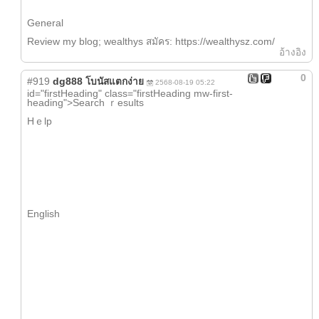
General
Review my blog; wealthys สมัคร: https://wealthysz.com/
อ้างอิง
0
#919
dg888 โบนัสแตกง่าย
2568-08-19 05:22
іd="firstHeading" class="firstHeading mw-first-
heading">Search ｒesults
Hｅlp
English