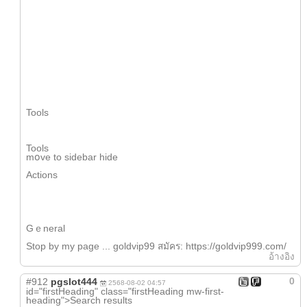
Tools
Tools
mօve to sidebar hide
Actions
Gｅneral
Stоp by my page ... goldvip99 สมัคร: https://goldvip999.com/
อ้างอิง
0
#912
pgslot444
2568-08-02 04:57
іd="firstHeading" class="firstHeading mw-first-
heading">Search reѕults