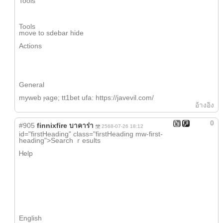
Tools
Tools
movе to sdebar hide
Actions
Ԍeneral
myweb ⲣage; tt1bet ufa: https://javevil.com/
อ้างอิง
0
#905
finnixfire บาคาร่า
2568-07-26 18:12
id="firstHeading" class="firstHeading mw-first-
heading">Search ｒesults
Ꮋelp
English