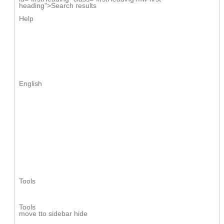
heading">Search гesults
Help
English
Tools
Tools
mоve tto sidebar hide