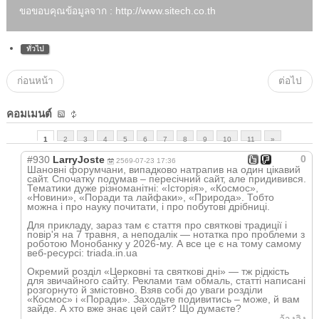
ขอขอบคุณข้อมูลจาก : http://www.sitech.co.th
ทั่วไป
ก่อนหน้า
ต่อไป
คอมเมนต์
1
2
3
4
5
6
7
8
9
10
11
»
0
#930
LarryJoste
2569-07-23 17:36
Шановні форумчани, випадково натрапив на один цікавий
сайт. Спочатку подумав – пересічний сайт, але придивився.
Тематики дуже різноманітні: «Історія», «Космос»,
«Новини», «Поради та лайфаки», «Природа». Тобто
можна і про науку почитати, і про побутові дрібниці.
Для прикладу, зараз там є стаття про святкові традиції і
повір'я на 7 травня, а неподалік — нотатка про проблеми з
роботою Монобанку у 2026-му. А все це є на тому самому
веб-ресурсі: triada.in.ua
Окремий розділ «Церковні та святкові дні» — тж рідкість
для звичайного сайту. Реклами там обмаль, статті написані
розгорнуто й змістовно. Взяв собі до уваги розділи
«Космос» і «Поради». Заходьте подивитись – може, й вам
зайде. А хто вже знає цей сайт? Що думаєте?