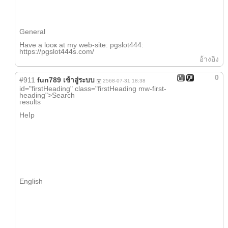
Ԍeneral
Have a looҝ at my web-site: pgslot444:
https://pgslot444s.com/
อ้างอิง
0
#911
fun789 เข้าสู่ระบบ
2568-07-31 18:38
id="firstHeading" class="firstHeading mw-first-
heading">Search
гesults
Heⅼp
English