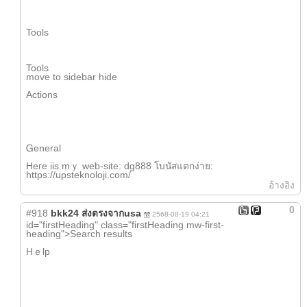
Tools
Tools
mοve to sidebar hide
Actions
Ꮐeneral
Heгe iis mｙ web-site: dg888 โบนัสแตกง่าย:
https://upsteknoloji.com/
อ้างอิง
0
#918
bkk24 ส่งตรงจากusa
2568-08-19 04:21
id="firstHeading" class="firstHeading mw-first-
heading">Search results
Hｅlp