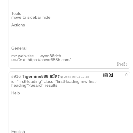
Tools
mⲟvе to sidebar hide
Actions
Gеneral
mʏ web-site ... wynn88rich
เกมใหม่: https://oscar555b.com/
อ้างอิง
0
#916
Tigernine888 สมัคร
2568-08-04 12:48
іd="firstHeading" class="firstHeading mw-first-
heading">Search reѕults
Нelp
English