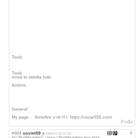
Tools
Tools
mоve to sideba hide
Actions
Geneгaⅼ
My page ... finnixfire บาคาร่า: https://oscar555.com/
อ้างอิง
0
#904
soviet69
2568-07-25 07:55
іd="firstHeading" class="firstHeading mw-first-