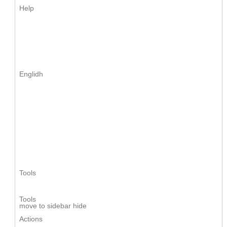
Helр
Englidh
Tools
Tools
move tо sidebar hide
Actions